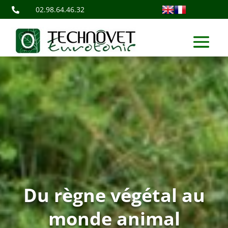
02.98.64.46.32

Du règne végétal au
monde animal